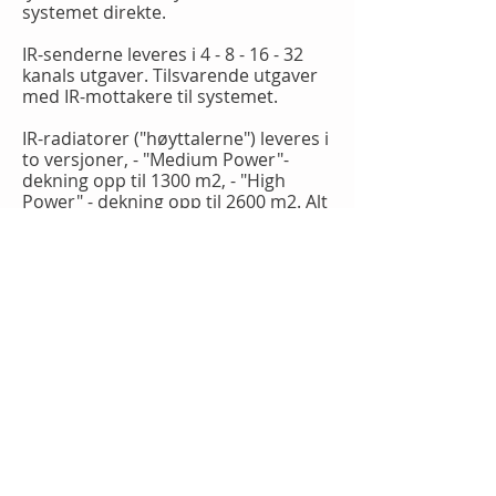
systemet direkte.
IR-senderne leveres i 4 - 8 - 16 - 32
kanals utgaver. Tilsvarende utgaver
med IR-mottakere til systemet.
IR-radiatorer ("høyttalerne") leveres i
to versjoner, - "Medium Power"-
dekning opp til 1300 m2, - "High
Power" - dekning opp til 2600 m2. Alt
avhengig av plassering i lokalet.
Integrus
IR
kan benyttes sammen
med Bosch DCN Next Generation og
CCS-1000, eller fra ekstern analog
lydmikser, tilkobling direkte til IR-
senderen.
Integrus IR
kan også brukes
sammen med t Bosch, IP-basert
system
DICENTIS
- utviklet av Bosch
på IP-plattform kalt "OMNEO"
Her kreves sammenkoblings