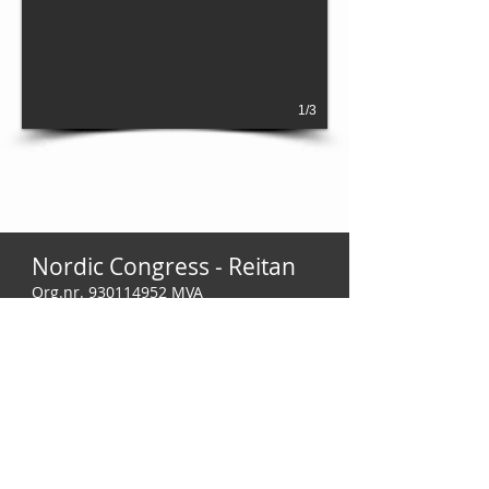
1/3
Nordic Congress - Reitan
Org.nr.
930114952
MVA
Nordic Congress - Reitan (tidligere
Nordic Congress AS) har levert
tekniske løsninger og utstyr som
mikrofoner, tolkesystemer og
konferanseutstyr siden 1991.
Produkter vi tilbyr